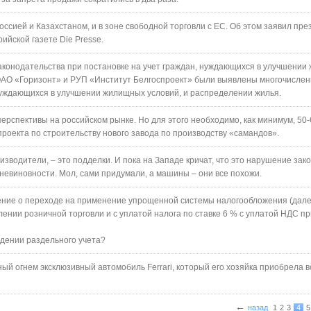
ссией и Казахстаном, и в зоне свободной торговли с ЕС. Об этом заявил пре
ийской газете Die Presse.
аконодательства при постановке на учет граждан, нуждающихся в улучшени
 ОАО «Горизонт» и РУП «Институт Белгоспроект» были выявлены многочисле
нуждающихся в улучшении жилищных условий, и распределении жилья.
ерспективы на российском рынке. Но для этого необходимо, как минимум, 50-
роекта по строительству нового завода по производству «самандов».
изводители, – это подделки. И пока на Западе кричат, что это нарушение зак
 невиновности. Мол, сами придумали, а машины – они все похожи.
ние о переходе на применение упрощенной системы налогообложения (дале
лении розничной торговли и с уплатой налога по ставке 6 % с уплатой НДС пр
едении раздельного учета?
й огнем эксклюзивный автомобиль Ferrari, который его хозяйка приобрела в
←
назад
1
2
3
4
5