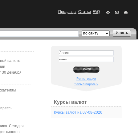
Продавцы
Статьи
FAQ
ной валюте.
нии
т 30 декабря
Регистрация
Забыл пароль?
искателям
Курсы валют
 пресс-
Курсы валют на 07-08-2026
пиво. Сегодня
цев киосков