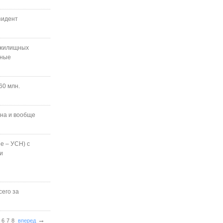
зидент
и жилищных
нные
60 млн.
она и вообще
е – УСН) с
и
сего за
→
6
7
8
вперед