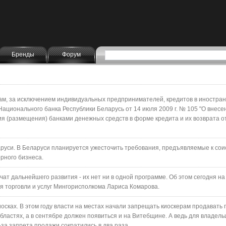
Бренды
Форум
цам, за исключением индивидуальных предпринимателей, кредитов в иностран
ационального банка Республики Беларусь от 14 июля 2009 г. № 105 "О внесе
я (размещения) банками денежных средств в форме кредита и их возврата о
аруси. В Беларуси планируется ужесточить требования, предъявляемые к со
рного бизнеса.
ат дальнейшего развития - их нет ни в одной программе. Об этом сегодня на
 торговли и услуг Мингорисполкома Лариса Комарова.
осках. В этом году власти на местах начали запрещать киоскерам продавать 
областях, а в сентябре должен появиться и на Витебщине. А ведь для владель
за запрета продажи сократились в два раза.