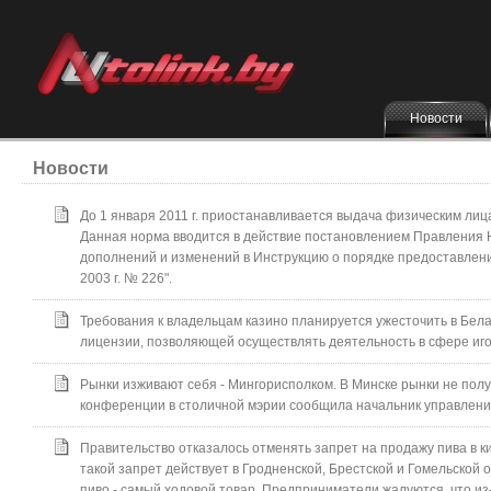
Новости
Новости
До 1 января 2011 г. приостанавливается выдача физическим ли
Данная норма вводится в действие постановлением Правления Н
дополнений и изменений в Инструкцию о порядке предоставлени
2003 г. № 226".
Требования к владельцам казино планируется ужесточить в Бел
лицензии, позволяющей осуществлять деятельность в сфере иго
Рынки изживают себя - Мингорисполком. В Минске рынки не получ
конференции в столичной мэрии сообщила начальник управления
Правительство отказалось отменять запрет на продажу пива в ки
такой запрет действует в Гродненской, Брестской и Гомельской 
пиво - самый ходовой товар. Предприниматели жалуются, что из-