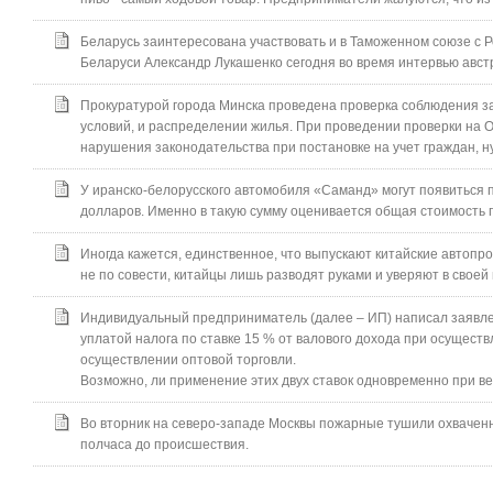
Беларусь заинтересована участвовать и в Таможенном союзе с Ро
Беларуси Александр Лукашенко сегодня во время интервью австр
Прокуратурой города Минска проведена проверка соблюдения з
условий, и распределении жилья. При проведении проверки на
нарушения законодательства при постановке на учет граждан, 
У иранско-белорусского автомобиля «Саманд» могут появиться п
долларов. Именно в такую сумму оценивается общая стоимость п
Иногда кажется, единственное, что выпускают китайские автопро
не по совести, китайцы лишь разводят руками и уверяют в своей
Индивидуальный предприниматель (далее – ИП) написал заявле
уплатой налога по ставке 15 % от валового дохода при осуществ
осуществлении оптовой торговли.
Возможно, ли применение этих двух ставок одновременно при в
Во вторник на северо-западе Москвы пожарные тушили охваченны
полчаса до происшествия.