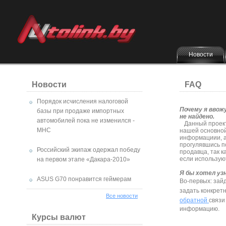
Новости
Новости
FAQ
Порядок исчисления налоговой
Почему я ввожу
базы при продаже импортных
не найдено.
автомобилей пока не изменился -
Данный проект 
МНС
нашей основной
информациии, а
прогулявшись п
Российский экипаж одержал победу
продавца, так к
если используют
на первом этапе «Дакара-2010»
Я бы хотел уз
ASUS G70 понравится геймерам
Во-первых: зай
задать конкретн
Все новости
обратной
связи
информацию.
Курсы валют