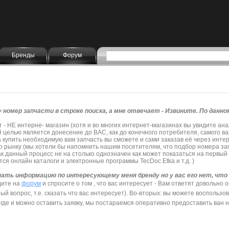
Бренды
Форум
 номер запчасти в строке поиска, а мне отвечает - Извините. По данно
- НЕ интерне- магазин (хотя и во многих интернет-магазинах вы увидите ана
 целью является донесение до ВАС, как до конечного потребителя, самого ва
 купить необходимую вам запчасть вы сможете и сами заказав её через инте
о рынку (мы хотели бы напомнить нашим посетителям, что подбор номера зап
ак данный процесс не на столько однозначен как может показаться на первый
ся онлайн каталоги и электронные программы TecDoc Etka и т.д. )
нать информацию по интересующему меня бренду но у вас его нет, что
дите на
форум
и спросите о том , что вас интересует - Вам ответят довольно 
ый вопрос, т.е. сказать что вас интересует). Во-вторых: вы можете воспользо
 где и можно оставить заявку, мы постараемся оперативно предоставить ван