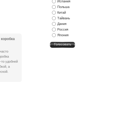
Испания
Польша
Китай
Тайвань
Дания
Россия
Япония
 коробка
часто
оробка
-то удобней
кой, а
ской.