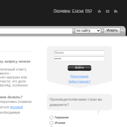
Продавцы
Статьи
FAQ
му запросу ничего
логичный ответ),
жного -
Регистрация
рнет-магазин или
части, это дело
Забыл пароль?
 взгляд, особенно
 мне делать?
Производителям каких стран вы
оперативно (главное
доверяете?
ваться
формой
 необходимую
Германия
Италия