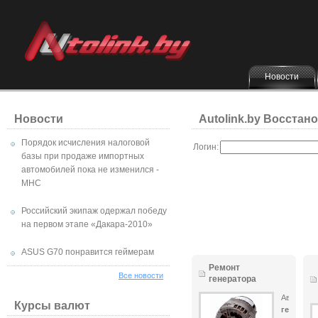
Новости
Новости
Autolink.by Восстан
Порядок исчисления налоговой
Логин:
базы при продаже импортных
автомобилей пока не изменился -
МНС
Российский экипаж одержал победу
на первом этапе «Дакара-2010»
ASUS G70 понравится геймерам
Ремонт
Все новости
генератора
Автомоби
Курсы валют
генерато