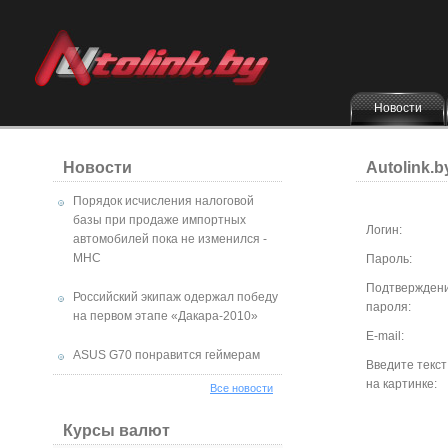
Новости
Новости
Autolink.
Порядок исчисления налоговой
базы при продаже импортных
Логин:
автомобилей пока не изменился -
МНС
Пароль:
Подтвержден
Российский экипаж одержал победу
пароля:
на первом этапе «Дакара-2010»
E-mail:
ASUS G70 понравится геймерам
Введите текст
на картинке:
Все новости
Курсы валют