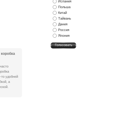
Испания
Польша
Китай
Тайвань
Дания
Россия
Япония
 коробка
часто
оробка
-то удобней
кой, а
ской.