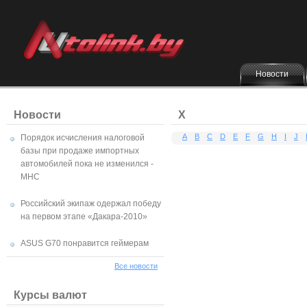
Новости
Новости
X
A
B
C
D
E
F
G
H
I
J
Порядок исчисления налоговой
базы при продаже импортных
автомобилей пока не изменился -
МНС
Российский экипаж одержал победу
на первом этапе «Дакара-2010»
ASUS G70 понравится геймерам
Все новости
Курсы валют