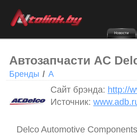
Новости
Автозапчасти AC Del
Бренды
/
A
Сайт брэнда:
http:/
Источник:
www.adb.r
Delco Automotive Components