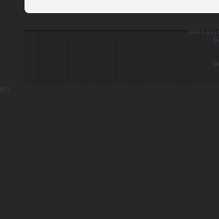
SMF 2.0.5
|
S
М
//??