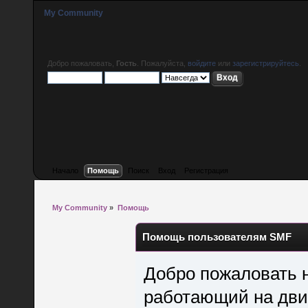
My Community
Добро пожаловать,
Гость
. Пожалуйста,
войдите
или
зарегистрируйтесь
.
Начало
Помощь
Поиск
Вход
Регистрация
My Community
»
Помощь
Помощь пользователям SMF
Добро пожаловать 
работающий на дви